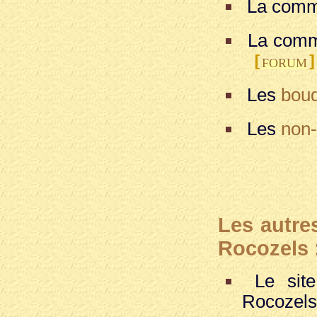
La comm
La comm
[
]
FORUM
Les
boud
Les
non-
Les autre
Rocozels 
Le site 
Rocozels