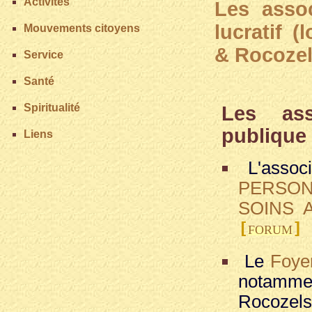
Activités
Les asso
lucratif (
Mouvements citoyens
& Rocozel
Service
Santé
Spiritualité
Les asso
publique 
Liens
L'assoc
PERSO
SOINS 
[
]
FORUM
Le
Foye
notammen
Rocozel