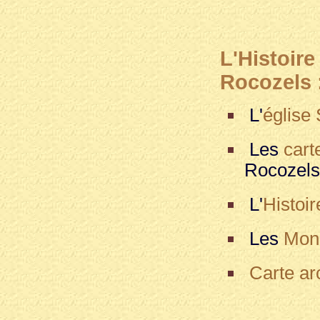
L'Histoi
Rocozels 
L'
église 
Les
cart
Rocozel
L'
Histoir
Les
Mon
Carte ar