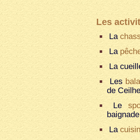
Les activi
La
chas
La
pêch
La cueill
Les
bal
de Ceilh
Le
spo
baignade,
La
cuisi