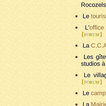
Rocozel
Le
touri
L'
offic
[
]
FORUM
La
C.C.A
Les gîte
studios 
Le villa
[
]
FORUM
Le
camp
La
Mairi