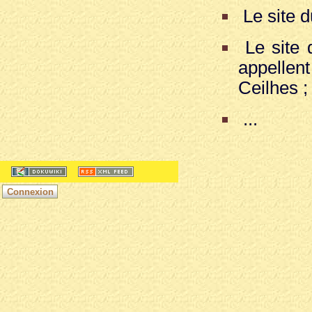
Le site 
Le site 
appellen
Ceilhes ;
...