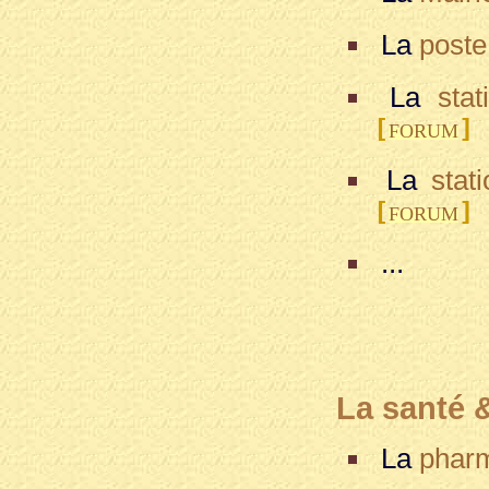
La
poste
La
stat
[
]
FORUM
La
stat
[
]
FORUM
...
La santé 
La
phar