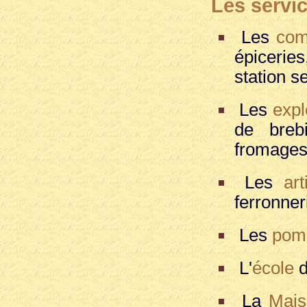
Les servi
Les
com
épiceries
station s
Les
expl
de brebi
fromages
Les
art
ferronner
Les
pom
L'
école
d
La
Mais