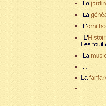
Le
jardi
La
généa
L'
ornitho
L'
Histoi
Les foui
La
musi
...
La
fanfar
…