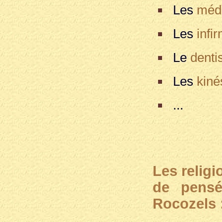
Les
méd
Les
infi
Le
denti
Les
kiné
...
Les relig
de pensé
Rocozels 