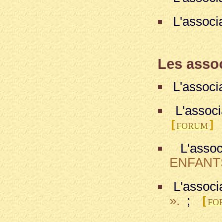
L'associ
Les assoc
L'associ
L'associ
[
]
FORUM
L'assoc
ENFANTS 
L'associ
».
;
[
FO