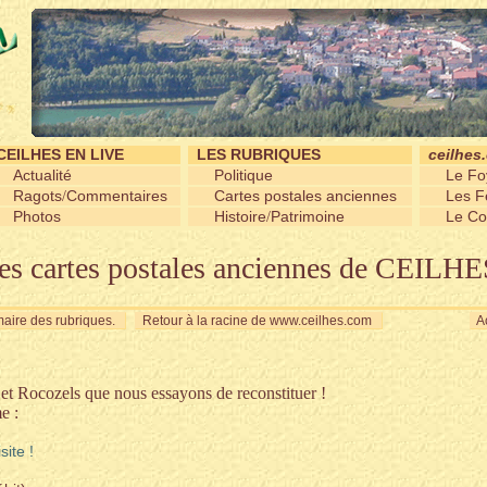
CEILHES EN LIVE
LES RUBRIQUES
ceilhes
Actualité
Politique
Le Fo
Ragots
Commentaires
Cartes postales anciennes
Les Fe
/
Photos
Histoire
Patrimoine
Le Co
/
es cartes postales anciennes de CEILHE
aire des rubriques.
Retour à la racine de www.ceilhes.com
Ac
 et Rocozels que nous essayons de reconstituer !
e :
site !